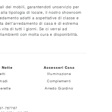
li dei mobili, garantendoti unservizio per
alla tipologia di locale, il nostro showroom
arredamento adatti a aspettative di classe e
elta dell'arredamento di casa è di estrema
ita di tutti i giorni. Se ci verrai ad
liambienti con molta cura e disponibilità.
 Notte
Accessori Casa
etti
Illuminazione
madi
Complementi
erette
Arredo Giardino
037-787767