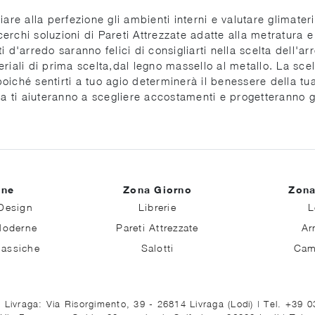
 alla perfezione gli ambienti interni e valutare glimateria
rchi soluzioni di Pareti Attrezzate adatte alla metratura e 
sti d'arredo saranno felici di consigliarti nella scelta dell'
eriali di prima scelta,dal legno massello al metallo. La sc
poiché sentirti a tuo agio determinerà il benessere della tua v
za ti aiuteranno a scegliere accostamenti e progetteranno g
ine
Zona Giorno
Zona
Design
Librerie
L
Moderne
Pareti Attrezzate
Ar
lassiche
Salotti
Cam
 Livraga: Via Risorgimento, 39 - 26814 Livraga (Lodi)
|
Tel. +39 