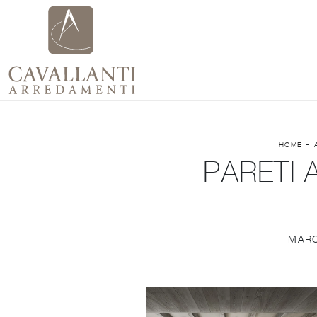
-
HOME
PARETI 
MAR