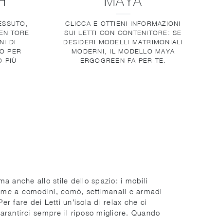
H
MAYA
TESSUTO,
CLICCA E OTTIENI INFORMAZIONI
ENITORE
SUI LETTI CON CONTENITORE: SE
I DI
DESIDERI MODELLI MATRIMONIALI
O PER
MODERNI, IL MODELLO MAYA
O PIÙ
ERGOGREEN FA PER TE.
ma anche allo stile dello spazio: i mobili
ieme a comodini, comò, settimanali e armadi
r fare dei Letti un’isola di relax che ci
arantirci sempre il riposo migliore. Quando