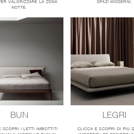
ER VALORIZZARE LA ZONA
SPAZI MODERNI.
NOTTE.
BUN
LEGRI
 SCOPRI I LETTI IMBOTTITI
CLICCA E SCOPRI DI PIÙ S