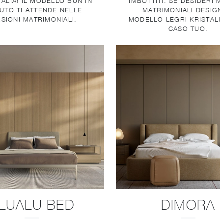
TALIA! IL MODELLO BUN IN
IMBOTTITI: SE DESIDERI 
UTO TI ATTENDE NELLE
MATRIMONIALI DESIGN
SIONI MATRIMONIALI.
MODELLO LEGRI KRISTALI
CASO TUO.
LUALU BED
DIMORA