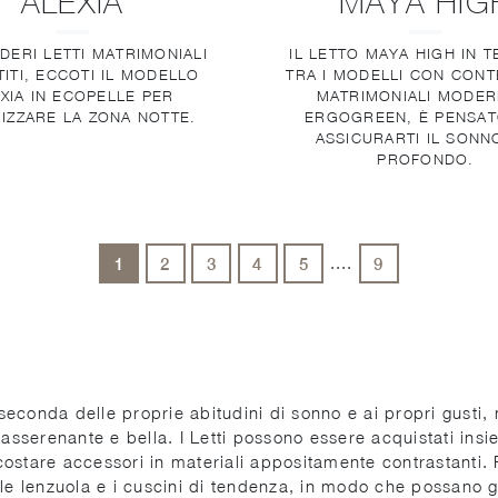
ALEXIA
MAYA HIG
IDERI LETTI MATRIMONIALI
IL LETTO MAYA HIGH IN 
ITI, ECCOTI IL MODELLO
TRA I MODELLI CON CONT
XIA IN ECOPELLE PER
MATRIMONIALI MODERN
IZZARE LA ZONA NOTTE.
ERGOGREEN, È PENSAT
ASSICURARTI IL SONN
PROFONDO.
....
1
2
3
4
5
9
 seconda delle proprie abitudini di sonno e ai propri gusti, 
sserenante e bella. I Letti possono essere acquistati ins
stare accessori in materiali appositamente contrastanti. Pe
 le lenzuola e i cuscini di tendenza, in modo che possano g