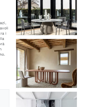
azi,
avoli
ra i
lla
prà
n
ano.