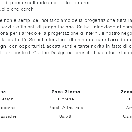
 di prima scelta ideali per i tuoi interni
ello che cerchi
 non è semplice: noi facciamo della progettazione tutta la
servizi efficienti di progettazione. Se hai intenzione di camb
a per l'arredo e la progettazione d’interni. Il nostro negozi
evata praticità. Se hai intenzione di ammodernare l’arredo d
ign
, con opportunità accattivanti e tante novità in fatto di
 belle proposte di Cucine Design nei pressi di casa tua: siamo
ine
Zona Giorno
Zona
Design
Librerie
L
Moderne
Pareti Attrezzate
Ar
lassiche
Salotti
Cam