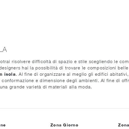
LA
otrai risolvere difficoltà di spazio e stile scegliendo le co
r designers hai la possibilità di trovare le composizioni bell
n isola
. Al fine di organizzare al meglio gli edifici abitativ
 conformazione e dimensione degli ambienti. Al fine di offr
o una grande varietà di materiali alla moda.
ine
Zona Giorno
Zona