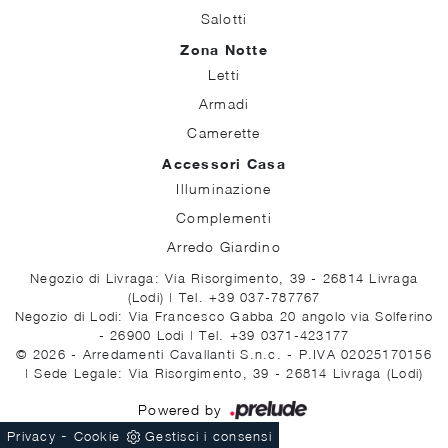
Salotti
Zona Notte
Letti
Armadi
Camerette
Accessori Casa
Illuminazione
Complementi
Arredo Giardino
Negozio di Livraga: Via Risorgimento, 39 - 26814 Livraga
(Lodi)
|
Tel. +39 037-787767
Negozio di Lodi: Via Francesco Gabba 20 angolo via Solferino
- 26900 Lodi
|
Tel. +39 0371-423177
© 2026 - Arredamenti Cavallanti S.n.c. - P.IVA 02025170156
|
Sede Legale: Via Risorgimento, 39 - 26814 Livraga (Lodi)
Powered by
-
Privacy
Cookie
Gestisci i consensi