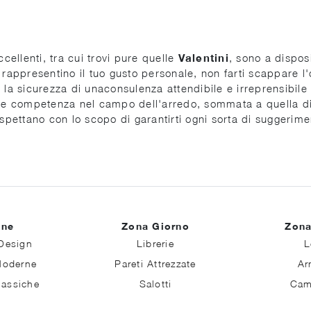
cellenti, tra cui trovi pure quelle
Valentini
, sono a dispos
ppresentino il tuo gusto personale, non farti scappare l'o
la sicurezza di unaconsulenza attendibile e irreprensibile f
nale competenza nel campo dell'arredo, sommata a quella d
ti aspettano con lo scopo di garantirti ogni sorta di suggerim
ine
Zona Giorno
Zona
Design
Librerie
L
Moderne
Pareti Attrezzate
Ar
lassiche
Salotti
Cam