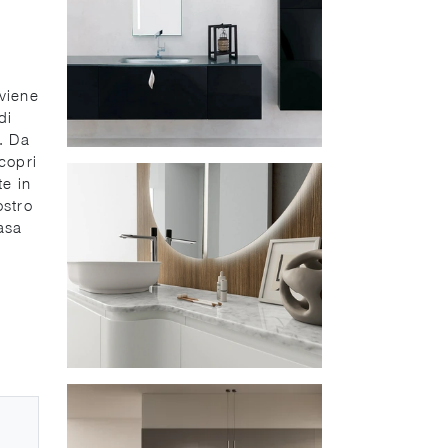
viene
di
. Da
scopri
te in
ostro
asa