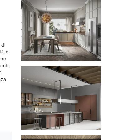
 di
tà e
one.
enti
4
nza