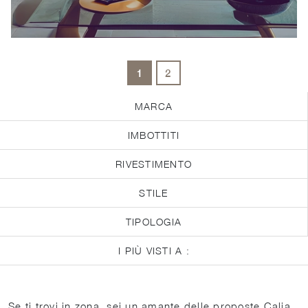
1
2
MARCA
IMBOTTITI
RIVESTIMENTO
STILE
TIPOLOGIA
I PIÙ VISTI A :
Se ti trovi in zona, sei un amante delle proposte Calia