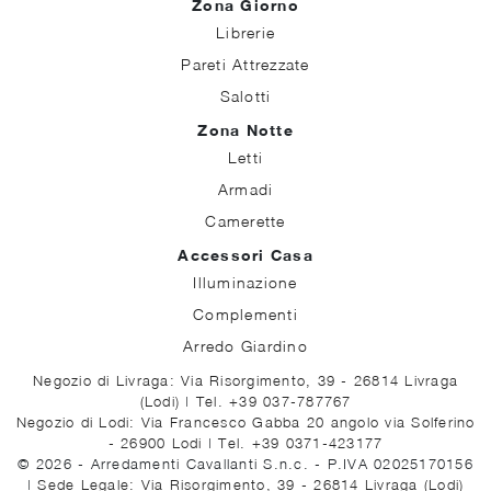
Zona Giorno
Librerie
Pareti Attrezzate
Salotti
Zona Notte
Letti
Armadi
Camerette
Accessori Casa
Illuminazione
Complementi
Arredo Giardino
Negozio di Livraga: Via Risorgimento, 39 - 26814 Livraga
(Lodi)
|
Tel. +39 037-787767
Negozio di Lodi: Via Francesco Gabba 20 angolo via Solferino
- 26900 Lodi
|
Tel. +39 0371-423177
© 2026 - Arredamenti Cavallanti S.n.c. - P.IVA 02025170156
|
Sede Legale: Via Risorgimento, 39 - 26814 Livraga (Lodi)