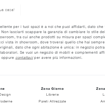
tua casa!
llente per i tuoi spazi è a noi che puoi affidarti, dato che 
Non lasciarti scappare la garanzia di cambiare lo stile dei
owroom, tra cui anche prodotti su misura per spazi compless
acci vista in showroom, dove troverai quello che hai sempre
riginali, dato che ogni abitazione è unica: in negozio potra
ollaboratori. Se vuoi un negozio di mobili e complementi aff
oi oppure
contattaci
per avere più informazioni.
ine
Zona Giorno
Zona
Design
Librerie
L
Moderne
Pareti Attrezzate
Ar