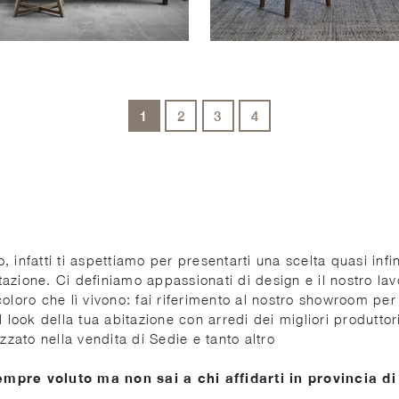
1
2
3
4
io, infatti ti aspettiamo per presentarti una scelta quasi in
itazione. Ci definiamo appassionati di design e il nostro la
coloro che lì vivono: fai riferimento al nostro showroom p
l look della tua abitazione con arredi dei migliori produtto
zzato nella vendita di Sedie e tanto altro
empre voluto ma non sai a chi affidarti in provincia di