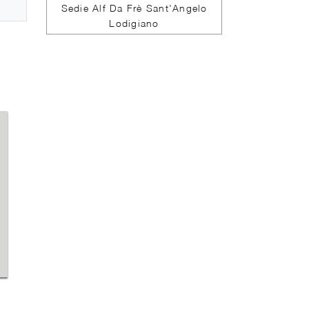
Sedie Alf Da Frè Sant'Angelo
Lodigiano