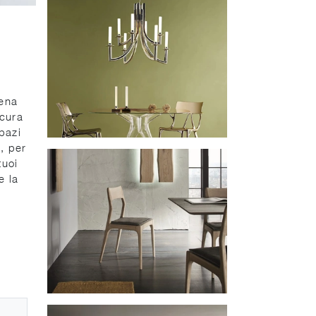
rena
icura
pazi
, per
tuoi
e la