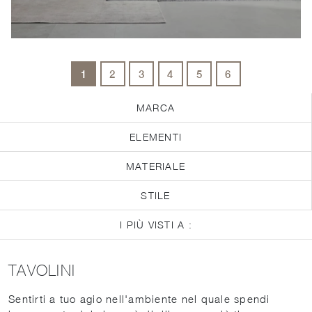
1
2
3
4
5
6
MARCA
ELEMENTI
MATERIALE
STILE
I PIÙ VISTI A :
TAVOLINI
Sentirti a tuo agio nell'ambiente nel quale spendi