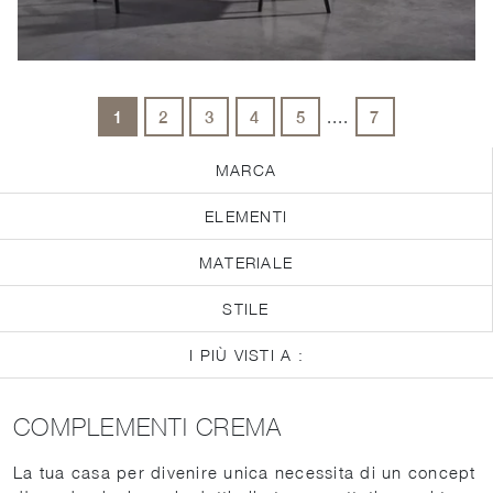
....
1
2
3
4
5
7
MARCA
ELEMENTI
MATERIALE
STILE
I PIÙ VISTI A :
COMPLEMENTI CREMA
La tua casa per divenire unica necessita di un concept