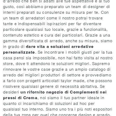
d'arredo che ben si adatti alle tue aspettative e al tuo
gusto, così abbiamo preparato un team di designer di
interni preparati su consulenze su misura per te. Con
un team di arredatori come il nostro potrai trovare
tante e indispensabili ispirazioni per far diventare
particolare qualsiasi tuo locale, grazie a funzionalità,
contenuto estetico e cura dei particolari. Grazie a una
gamma diversificata di arredo, anche su misura, siamo
in grado di
dare vita a soluzioni arredative
personalizzate
. Se incontrare i mobili giusti per la tua
casa pensi sia impossibile, non hai fatto visita al nostro
store, dove ti attendono le soluzioni migliori. Sapremo
rinnovare le vostre case grazie a un ampio catalogo di
arredo dei migliori produttori di settore e provvediamo
a farlo con progetti articolati taylor made, che possono
risolvere qualsiasi genere di necessità abitativa. Se
desideri
un rifornito negozio di Complementi nei
pressi di Crema
, noi siamo il tuo partner ideale in
quanto ci incarichiamo di soluzioni ad hoc per
qualsiasi tuo interno. Siamo uno tra i più noti espositori
della tua zona per quel che concerne design e arredo,