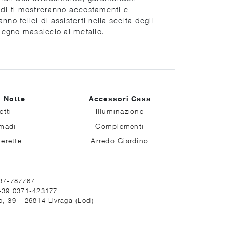
lidi ti mostreranno accostamenti e
no felici di assisterti nella scelta degli
l legno massiccio al metallo.
 Notte
Accessori Casa
etti
Illuminazione
madi
Complementi
erette
Arredo Giardino
037-787767
 +39 0371-423177
, 39 - 26814 Livraga (Lodi)