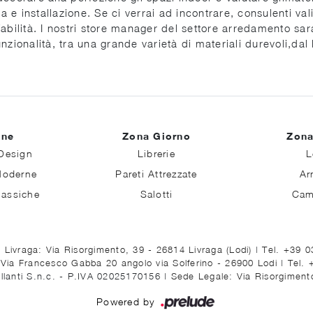
 e installazione. Se ci verrai ad incontrare, consulenti va
bilità. I nostri store manager del settore arredamento saran
 funzionalità, tra una grande varietà di materiali durevoli,da
ine
Zona Giorno
Zona
Design
Librerie
L
Moderne
Pareti Attrezzate
Ar
lassiche
Salotti
Cam
 Livraga: Via Risorgimento, 39 - 26814 Livraga (Lodi)
|
Tel. +39 
 Via Francesco Gabba 20 angolo via Solferino - 26900 Lodi
|
Tel.
llanti S.n.c. - P.IVA 02025170156 |
Sede Legale: Via Risorgimento
Powered by