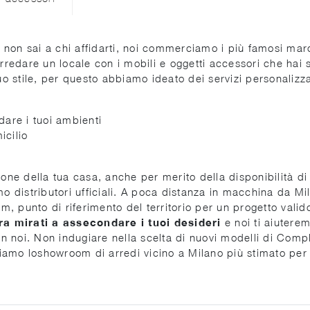
non sai a chi affidarti, noi commerciamo i più famosi marc
edare un locale con i mobili e oggetti accessori che hai 
uo stile, per questo abbiamo ideato dei servizi personalizza
dare i tuoi ambienti
icilio
zione della tua casa, anche per merito della disponibilità
mo distributori ufficiali. A poca distanza in macchina da Mi
, punto di riferimento del territorio per un progetto valid
ra mirati a assecondare i tuoi desideri
e noi ti aiutere
con noi. Non indugiare nella scelta di nuovi modelli di Comp
iamo loshowroom di arredi vicino a Milano più stimato per