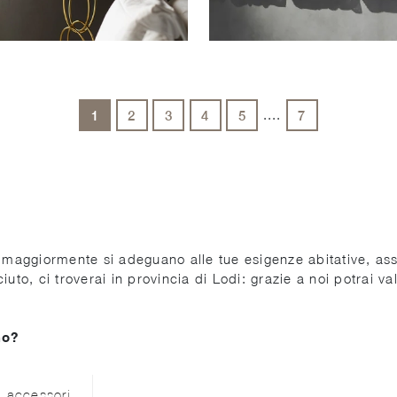
....
1
2
3
4
5
7
 maggiormente si adeguano alle tue esigenze abitative, assi
uto, ci troverai in provincia di Lodi: grazie a noi potrai va
no?
ti accessori